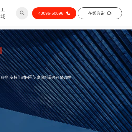
施工
40096-50096
在线咨询
区域
工服务,安特佳耐固重防腐涂料最高可耐硫酸