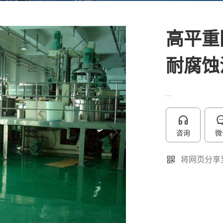
高平重
耐腐蚀
...
咨询
微
将网页分享