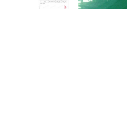
安特佳耐固防腐地坪厂家为你的化工厂,电镀厂,食品
PH12,已经在众多的高强腐蚀场所广泛应用
安特佳耐固重防腐涂料采用
进口乙烯基酯再铺设玻
安特佳耐固重防腐
乙烯基酯地坪适用范围：
要求防