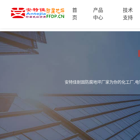
首
产品
技术
首
页
中心
支持
页
产
品
中
技
心
术
支
服
持
务
案
安特佳耐固防腐地坪厂家为你的化工厂,电
新
例
闻
资
服
讯
务
区
域
联
电
系
话