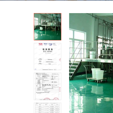
我
咨
们
询