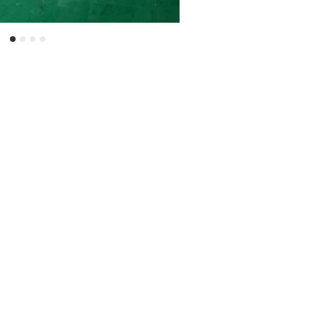
厂,危废库,污水池等等需要耐腐蚀场所提供高平超强耐腐蚀涂料的施工服务
纤布特制而成，可通过铺设的玻纤布层数来满足客户对地面防腐性的要求
强酸、强碱、盐等化学溶剂腐蚀的水泥、混凝土地面及排水沟、碱水池面