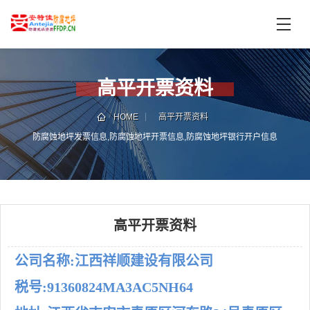
首
页
产
品
高平开票资料
中
技
心
术
HOME
高平开票资料
支
防腐蚀地坪发票信息,防腐蚀地坪开票信息,防腐蚀地坪银行开户信息
服
持
务
案
新
例
闻
资
高平开票资料
服
讯
务
公司名称:江西祥顺建设有限公司
区
域
税号:91360824MA3AC5NH64
联
电
系
话